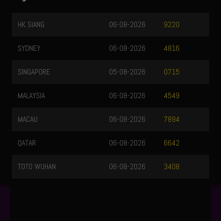
HK SIANG
06-08-2026
9220
SYDNEY
06-08-2026
4816
SINGAPORE
05-08-2026
0715
MALAYSIA
06-08-2026
4549
MACAU
06-08-2026
7894
QATAR
06-08-2026
6642
TOTO WUHAN
06-08-2026
3408